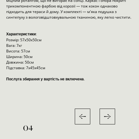
міцним ротангом, що не вигорає на сонці. Каркас і опора покриті
трикомпонентною фарбою від корозії — тож кокон однаково
підходить для тераси й дому. У комплекті — м'яка подушка з
синтепуху з вологовідштовхувальною тканиною, яку легко чистити.
Характеристики:
Розмір: 57х50х50см
Вага: 7кг
Висота: 57см
Ширина: 50см
Довжина: 50см
Підставка: 7х45х45см
Послуга збирання у вартість не включена.
04